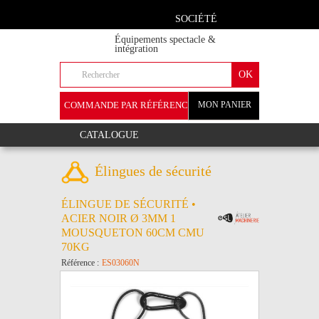
SOCIÉTÉ
Équipements spectacle &
intégration
COMMANDE PAR RÉFÉRENCE
MON PANIER
+
CATALOGUE
Élingues de sécurité
ÉLINGUE DE SÉCURITÉ •
ACIER NOIR Ø 3MM 1
MOUSQUETON 60CM CMU
70KG
Référence :
ES03060N