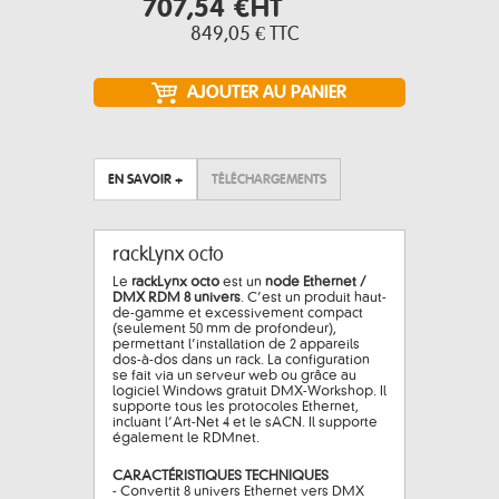
707,54 €
HT
849,05 €
TTC
EN SAVOIR +
TÉLÉCHARGEMENTS
rackLynx octo
Le
rackLynx octo
est un
node Ethernet /
DMX RDM 8 univers
. C’est un produit haut-
de-gamme et excessivement compact
(seulement 50 mm de profondeur),
permettant l’installation de 2 appareils
dos-à-dos dans un rack. La configuration
se fait via un serveur web ou grâce au
logiciel Windows gratuit DMX-Workshop. Il
supporte tous les protocoles Ethernet,
incluant l’Art-Net 4 et le sACN. Il supporte
également le RDMnet.
CARACTÉRISTIQUES TECHNIQUES
- Convertit 8 univers Ethernet vers DMX