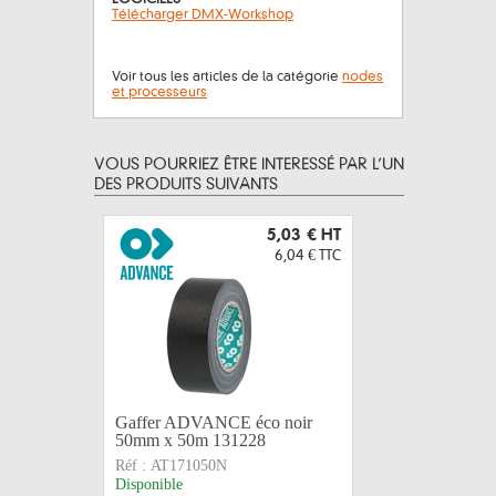
Télécharger DMX-Workshop
Voir tous les articles de la catégorie
nodes
et processeurs
VOUS POURRIEZ ÊTRE INTERESSÉ PAR L’UN
DES PRODUITS SUIVANTS
5,03 €
HT
6,04 €
TTC
Gaffer ADVANCE éco noir
Gaffer A
50mm x 50m 131228
qualité noi
Réf :
AT171050N
Réf :
AT20
Disponible
Disponible