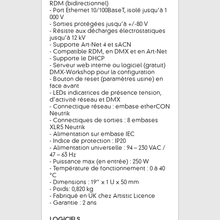
RDM (bidirectionnel)
- Port Ethernet 10/100BaseT, isolé jusqu’à 1
000 V
- Sorties protégées jusqu’à +/-80 V
- Résiste aux décharges électrostatiques
jusqu’à 12 kV
- Supporte Art-Net 4 et sACN
- Compatible RDM, en DMX et en Art-Net
- Supporte le DHCP
- Serveur web interne ou logiciel (gratuit)
DMX-Workshop pour la configuration
- Bouton de reset (paramètres usine) en
face avant
- LEDs indicatrices de présence tension,
d’activité réseau et DMX
- Connectique réseau : embase etherCON
Neutrik
- Connectiques de sorties : 8 embases
XLR5 Neutrik
- Alimentation sur embase IEC
- Indice de protection : IP20
- Alimentation universelle : 94 – 230 VAC /
47 – 63 Hz
- Puissance max (en entrée) : 250 W
- Température de fonctionnement : 0 à 40
°C
- Dimensions : 19’’ x 1 U x 50 mm
- Poids: 0,820 kg
- Fabriqué en UK chez Artistic Licence
- Garantie : 2 ans
LOGICIELS