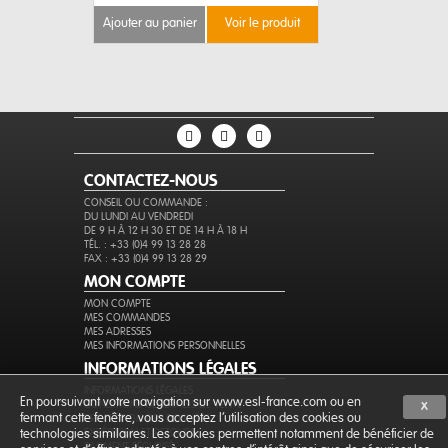
ajouter au panier
voir le produit
ajouter au 
CONTACTEZ-NOUS
CONSEIL OU COMMANDE :
DU LUNDI AU VENDREDI
DE 9 H À 12 H 30 ET DE 14 H À 18 H
TÉL. : +33 (0)4 99 13 28 28
FAX : +33 (0)4 99 13 28 29
MON COMPTE
MON COMPTE
MES COMMANDES
MES ADRESSES
MES INFORMATIONS PERSONNELLES
INFORMATIONS LÉGALES
INFORMATIONS LÉGALES
En poursuivant votre navigation sur www.esl-france.com ou en
CONDITIONS GÉNÉRALES DE VENTE
X
fermant cette fenêtre, vous acceptez l’utilisation des cookies ou
PROTECTION DES DONNÉES
EXPÉDITION ET RETOURS
technologies similaires. Les cookies permettent notamment de bénéficier de
PAIEMENT SÉCURISÉ