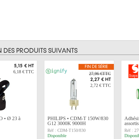
N DES PRODUITS SUIVANTS
5,15 €
HT
FIN DE SÉRIE
6,18 €
TTC
27,96 €TTC
2,27 €
HT
2,72 €
TTC
 • Ø 23 à
PHILIPS • CDM-T 150W/830
Adhési
G12 3000K 9000H
assorti
Réf :
CDM-T150/830
Réf :
27
Disponible
Disponi