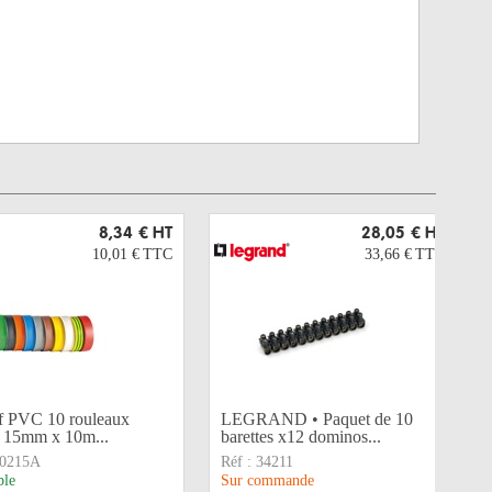
8,34 €
HT
28,05 €
HT
10,01 €
TTC
33,66 €
TTC
f PVC 10 rouleaux
LEGRAND • Paquet de 10
s 15mm x 10m...
barettes x12 dominos...
0215A
Réf :
34211
ble
Sur commande