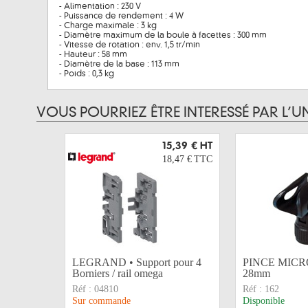
- Alimentation : 230 V
- Puissance de rendement : 4 W
- Charge maximale : 3 kg
- Diamètre maximum de la boule à facettes : 300 mm
- Vitesse de rotation : env. 1,5 tr/min
- Hauteur : 58 mm
- Diamètre de la base : 113 mm
- Poids : 0,3 kg
VOUS POURRIEZ ÊTRE INTERESSÉ PAR L’U
15,39 €
HT
18,47 €
TTC
LEGRAND • Support pour 4
PINCE MICRO
Borniers / rail omega
28mm
Réf :
04810
Réf :
162
Sur commande
Disponible