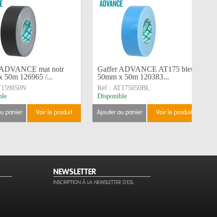
 ADVANCE mat noir
Gaffer ADVANCE AT175 bleu
 50m 126965 /...
50mm x 50m 120383...
T159050N
Réf :
AT175050BL
ble
Disponible
au panier
voir le produit
ajouter au panier
voir le produit
NEWSLETTER
INSCRIPTION À LA NEWSLETTER D'ESL