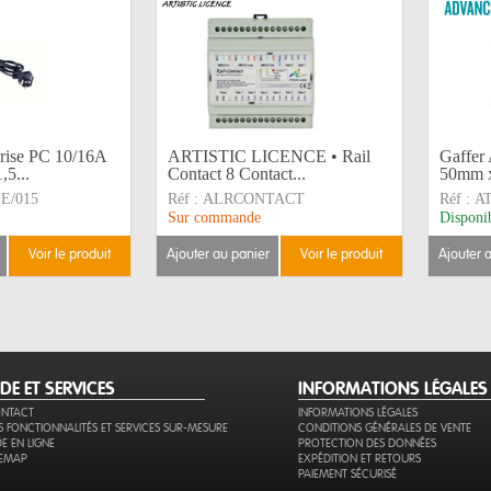
rise PC 10/16A
ARTISTIC LICENCE • Rail
Gaffer
5...
Contact 8 Contact...
50mm x
E/015
Réf :
ALRCONTACT
Réf :
A
Sur commande
Disponi
voir le produit
ajouter au panier
voir le produit
ajouter 
IDE ET SERVICES
INFORMATIONS LÉGALES
NTACT
INFORMATIONS LÉGALES
S FONCTIONNALITÉS ET SERVICES SUR-MESURE
CONDITIONS GÉNÉRALES DE VENTE
DE EN LIGNE
PROTECTION DES DONNÉES
TEMAP
EXPÉDITION ET RETOURS
PAIEMENT SÉCURISÉ