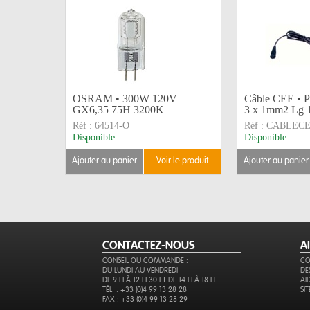
OSRAM • 300W 120V
Câble CEE • P
GX6,35 75H 3200K
3 x 1mm2 Lg 1,
Réf :
64514-O
Réf :
CABLECE
Disponible
Disponible
ajouter au panier
voir le produit
ajouter au panier
CONTACTEZ-NOUS
A
CONSEIL OU COMMANDE :
CO
DU LUNDI AU VENDREDI
DE
DE 9 H À 12 H 30 ET DE 14 H À 18 H
AI
TÉL. : +33 (0)4 99 13 28 28
SI
FAX : +33 (0)4 99 13 28 29