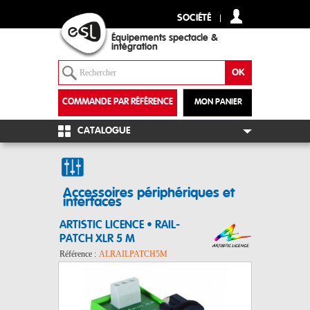
SOCIÉTÉ
Équipements spectacle &
intégration
COMMANDE PAR RÉFÉRENCE
MON PANIER
+
CATALOGUE
Accessoires périphériques et
interfaces
ARTISTIC LICENCE • RAIL-
PATCH XLR 5 M
Référence :
ALRAILPATCH5M