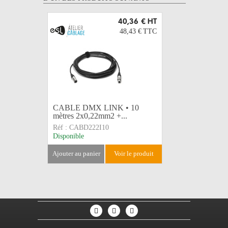
40,36 €
HT
48,43 €
TTC
CABLE DMX LINK • 10
CABLE D
mètres 2x0,22mm2 +...
mètres 2x
Réf :
CABD222I10
Réf :
CABD
Disponible
Disponible
ajouter au panier
voir le produit
ajouter au 