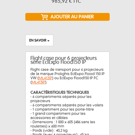
985,92 €
TTC
EN SAVOIR +
Flight case pour 6 projecteurs
série EclExpo Flood150 IP
Flight case de transport pour 6 projecteurs
de la marque Prolights EclExpo Flood 150 IP
VW (
ML412IP
) ou EclExpo Flood150 IP FC
(
ML413IP
).
CARACTÉRISTIQUES TECHNIQUES
- 6 compartiments séparés pour les
projecteurs
- 6 compartiments séparés pour les volets
- 1 compartiment pour les porte-filtre
- 1 grand compartiment pour les
accessoires et câbles
- Dimensions : 1 000 x 605 (486 sans les
roulettes) x 600 mm
- Poids (vide) : 40,2 kg
- Poids (avec 6 projecteurs) : 65 kg