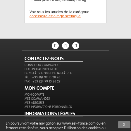
Voir tous les articles de la catégorie
accessoire éclairage scénique
CONTACTEZ-NOUS
CONSEIL OU COMMANDE :
DU LUNDI AU VENDREDI
DE 9 H À 12 H 30 ET DE 14 H À 18 H
TÉL. : +33 (0)4 99 13 28 28
FAX : +33 (0)4 99 13 28 29
MON COMPTE
MON COMPTE
MES COMMANDES
MES ADRESSES
MES INFORMATIONS PERSONNELLES
INFORMATIONS LÉGALES
INFORMATIONS LÉGALES
En poursuivant votre navigation sur www.esl-france.com ou en
CONDITIONS GÉNÉRALES DE VENTE
X
fermant cette fenêtre, vous acceptez l’utilisation des cookies ou
PROTECTION DES DONNÉES