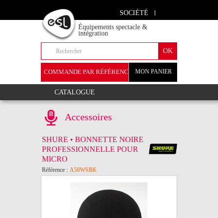
SOCIÉTÉ
Équipements spectacle &
intégration
COMMANDE PAR RÉFÉRENCE
MON PANIER
+
CATALOGUE
Accessoires
SHURE • BONNETTE NOIRE
PROFESSIONNELLE POUR
MICRO
Référence :
A58WSBK