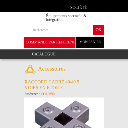
SOCIÉTÉ
Équipements spectacle &
intégration
COMMANDE PAR RÉFÉRENCE
MON PANIER
+
CATALOGUE
Accessoires
RACCORD CARRÉ 40/40 5
VOIES EN ÉTOILE
Référence :
COL0650