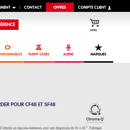
EMENT
CONTACT
OFFRES
COMPTE CLIENT
ÉRENCE
(vide)
NSOMMABLES
FLIGHT CASES
AUDIO
MARQUES
DER POUR CF48 ET SF48
 d’obtenir un faisceau lumineux avec une dispersion de 43 x 43 °. Fabriqué