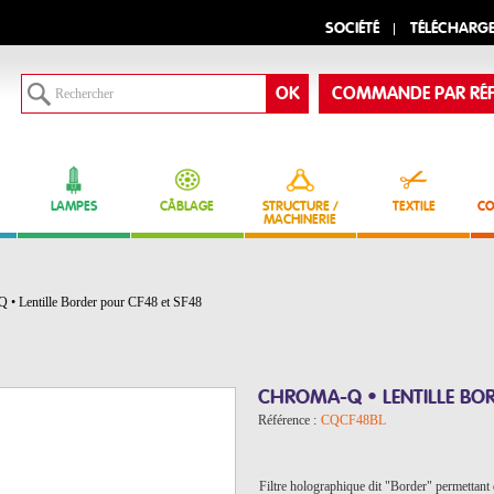
SOCIÉTÉ
TÉLÉCHARG
COMMANDE PAR RÉF
LAMPES
CÂBLAGE
STRUCTURE /
TEXTILE
CO
MACHINERIE
 Lentille Border pour CF48 et SF48
CHROMA-Q • LENTILLE BOR
Référence :
CQCF48BL
Filtre holographique dit "Border" permettant