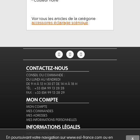
- Couleur noire
Voir tous les articles de la catégorie
accessoires éclairage scénique
CONTACTEZ-NOUS
CONSEIL OU COMMANDE :
DU LUNDI AU VENDREDI
DE 9 H À 12 H 30 ET DE 14 H À 18 H
TÉL. : +33 (0)4 99 13 28 28
FAX : +33 (0)4 99 13 28 29
MON COMPTE
MON COMPTE
MES COMMANDES
MES ADRESSES
MES INFORMATIONS PERSONNELLES
INFORMATIONS LÉGALES
INFORMATIONS LÉGALES
En poursuivant votre navigation sur www.esl-france.com ou en
CONDITIONS GÉNÉRALES DE VENTE
X