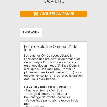
34,14 €
TTC
EN SAVOIR +
Paire de platine Oméga 1⁄4 de
tour
Les platines Oméga sont dédiés à
l’accroche des projecteurs automatiques
de la marque DTS. Ils s’adaptent sur les
machines des gammes XR, Nick, Delta 8,
ainsi que sur les Jack, Max, Raptor. La
platine est percée (diamètre 10 mm) pour
recevoir un collier, un crochet ou la fixation
dont vous avez besoin.
CARACTÉRISTIQUES TECHNIQUES
- Platine en forme d’oméga
- Perçage diamètre 10 mm pour
boulonnage de crochet ou collier
- Verrouillage par système rapide 1⁄4 de
tour