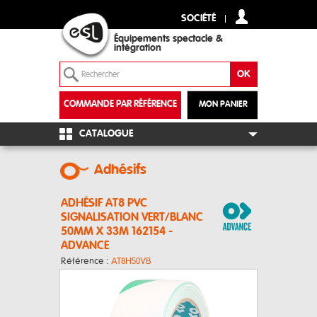
SOCIÉTÉ
Équipements spectacle &
intégration
COMMANDE PAR RÉFÉRENCE
MON PANIER
+
CATALOGUE
Adhésifs
ADHÉSIF AT8 PVC
SIGNALISATION VERT/BLANC
50MM X 33M 162154 -
ADVANCE
Référence :
AT8H50VB