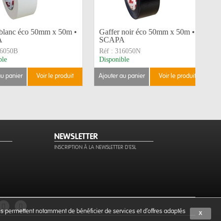
 blanc éco 50mm x 50m •
Gaffer noir éco 50mm x 50m •
A
SCAPA
6050B
Réf :
316050N
ble
Disponible
au panier
voir le produit
ajouter au panier
voir le produit
NEWSLETTER
INSCRIPTION À LA NEWSLETTER D'ESL
ies permettent notamment de bénéficier de services et d'offres adaptés
X