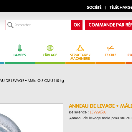
SOCIÉTÉ
TÉLÉCHARG
COMMANDE PAR RÉF
LAMPES
CÂBLAGE
STRUCTURE /
TEXTILE
CO
MACHINERIE
U DE LEVAGE • Mâle Ø 8 CMU 140 kg
ANNEAU DE LEVAGE • MÂL
Référence :
LEV220308
Anneau de levage mâle pour structur