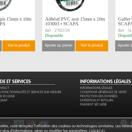
gris 15mm x 10m
Adhésif PVC noir 15mm x 10m
Gaffer
APA
103003 • SCAPA
SCAP
Réf :
270215N
Réf :
31
Disponible
Disponi
voir le produit
ajouter au panier
voir le produit
ajouter 
IDE ET SERVICES
INFORMATIONS LÉGALES
NTACT
INFORMATIONS LÉGALES
S FONCTIONNALITÉS ET SERVICES SUR-MESURE
CONDITIONS GÉNÉRALES DE VENTE
DE EN LIGNE
PROTECTION DES DONNÉES
TEMAP
EXPÉDITION ET RETOURS
PAIEMENT SÉCURISÉ
sécurisé
retrouvez nous sur
être, vous acceptez l’utilisation des cookies ou technologies similaires. Les cook
our plus d'informations, gérer ou modifier les paramètres,
.
CLIQUEZ ICI