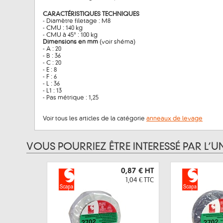
CARACTÉRISTIQUES TECHNIQUES
- Diamètre filetage : M8
- CMU : 140 kg
- CMU à 45° : 100 kg
Dimensions en mm
(voir shéma)
- A : 20
- B : 36
- C : 20
- E : 8
- F : 6
- L : 36
- L1 : 13
- Pas métrique : 1,25
Voir tous les articles de la catégorie
anneaux de levage
VOUS POURRIEZ ÊTRE INTERESSÉ PAR L’U
0,87 €
HT
1,04 €
TTC