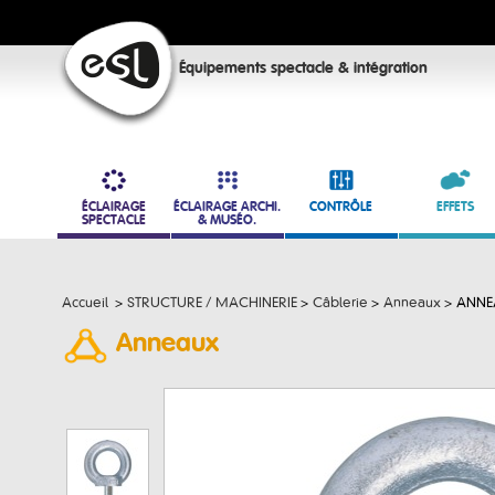
Équipements spectacle & intégration
ÉCLAIRAGE
ÉCLAIRAGE ARCHI.
CONTRÔLE
EFFETS
SPECTACLE
& MUSÉO.
Accueil
>
STRUCTURE / MACHINERIE
>
Câblerie
>
Anneaux
>
ANNEA
Anneaux