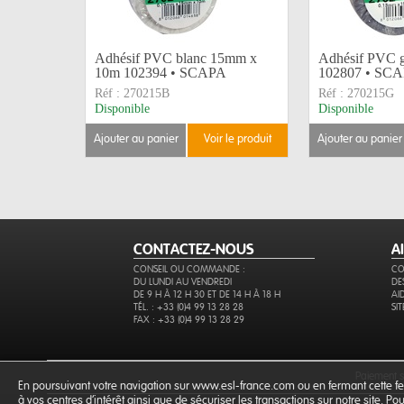
Adhésif PVC blanc 15mm x
Adhésif PVC 
10m 102394 • SCAPA
102807 • SC
Réf :
270215B
Réf :
270215G
Disponible
Disponible
ajouter au panier
voir le produit
ajouter au panier
CONTACTEZ-NOUS
A
CONSEIL OU COMMANDE :
CO
DU LUNDI AU VENDREDI
DE
DE 9 H À 12 H 30 ET DE 14 H À 18 H
AI
TÉL. : +33 (0)4 99 13 28 28
SI
FAX : +33 (0)4 99 13 28 29
paiement 
En poursuivant votre navigation sur www.esl-france.com ou en fermant cette fen
à vos centres d'intérêt ainsi que de sécuriser les transactions sur notre site. P