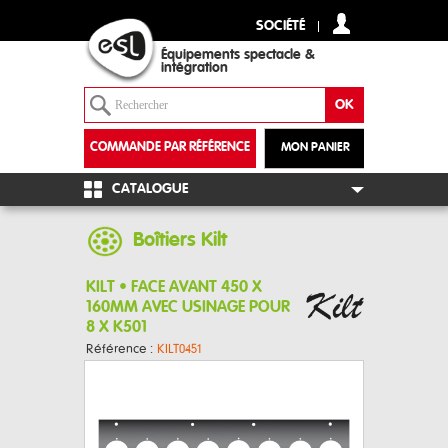
SOCIÉTÉ
Équipements spectacle &
intégration
COMMANDE PAR RÉFÉRENCE
MON PANIER
+
CATALOGUE
Boîtiers Kilt
KILT • FACE AVANT 450 X
160MM AVEC USINAGE POUR
8 X K501
Référence :
KILT0451