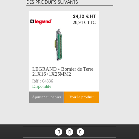
DES PRODUITS SUIVANTS
24,12 €
HT
28,94 €
TTC
LEGRAND • Bornier de Terre
Gaffer no
21X16+1X25MM2
SCAPA
Réf :
04836
Réf :
3160
Disponible
Disponible
ajouter au panier
voir le produit
ajouter au 