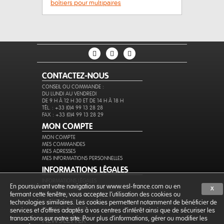
boîtiers pour multipaires
CONTACTEZ-NOUS
CONSEIL OU COMMANDE :
DU LUNDI AU VENDREDI
DE 9 H À 12 H 30 ET DE 14 H À 18 H
TÉL. : +33 (0)4 99 13 28 28
FAX : +33 (0)4 99 13 28 29
MON COMPTE
MON COMPTE
MES COMMANDES
MES ADRESSES
MES INFORMATIONS PERSONNELLES
INFORMATIONS LÉGALES
INFORMATIONS LÉGALES
En poursuivant votre navigation sur www.esl-france.com ou en
CONDITIONS GÉNÉRALES DE VENTE
X
fermant cette fenêtre, vous acceptez l’utilisation des cookies ou
PROTECTION DES DONNÉES
EXPÉDITION ET RETOURS
technologies similaires. Les cookies permettent notamment de bénéficier de
PAIEMENT SÉCURISÉ
services et d'offres adaptés à vos centres d'intérêt ainsi que de sécuriser les
transactions sur notre site. Pour plus d'informations, gérer ou modifier les
NEWSLETTER