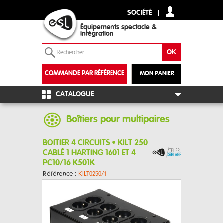
SOCIÉTÉ
Équipements spectacle &
intégration
COMMANDE PAR RÉFÉRENCE
MON PANIER
+
CATALOGUE
Boîtiers pour multipaires
BOITIER 4 CIRCUITS • KILT 250
CABLÉ 1 HARTING 1601 ET 4
PC10/16 K501K
Référence :
KILT0250/1