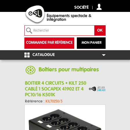
SOCIÉTÉ
Équipements spectacle &
intégration
COMMANDE PAR RÉFÉRENCE
MON PANIER
+
CATALOGUE
Boîtiers pour multipaires
BOITIER 4 CIRCUITS • KILT 250
CABLÉ 1 SOCAPEX 41902 ET 4
PC10/16 K501K
Référence :
KILT0250/3