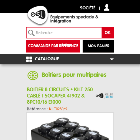
SOCIÉTÉ
Équipements spectacle &
intégration
COMMANDE PAR RÉFÉRENCE
MON PANIER
+
CATALOGUE
Boîtiers pour multipaires
BOITIER 8 CIRCUITS • KILT 250
CABLÉ 1 SOCAPEX 41902 &
8PC10/16 E1000
Référence :
KILT0250/9