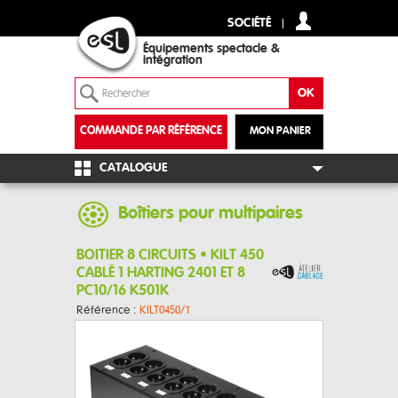
SOCIÉTÉ
Équipements spectacle &
intégration
COMMANDE PAR RÉFÉRENCE
MON PANIER
+
CATALOGUE
Boîtiers pour multipaires
BOITIER 8 CIRCUITS • KILT 450
CABLÉ 1 HARTING 2401 ET 8
PC10/16 K501K
Référence :
KILT0450/1