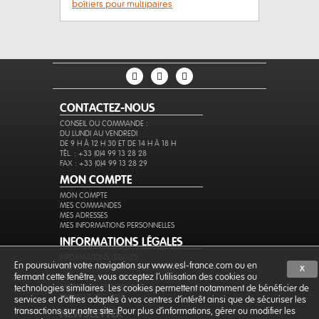
boîtiers pour multipaires
CONTACTEZ-NOUS
CONSEIL OU COMMANDE :
DU LUNDI AU VENDREDI
DE 9 H À 12 H 30 ET DE 14 H À 18 H
TÉL. : +33 (0)4 99 13 28 28
FAX : +33 (0)4 99 13 28 29
MON COMPTE
MON COMPTE
MES COMMANDES
MES ADRESSES
MES INFORMATIONS PERSONNELLES
INFORMATIONS LÉGALES
INFORMATIONS LÉGALES
En poursuivant votre navigation sur www.esl-france.com ou en
CONDITIONS GÉNÉRALES DE VENTE
X
fermant cette fenêtre, vous acceptez l’utilisation des cookies ou
PROTECTION DES DONNÉES
EXPÉDITION ET RETOURS
technologies similaires. Les cookies permettent notamment de bénéficier de
PAIEMENT SÉCURISÉ
services et d'offres adaptés à vos centres d'intérêt ainsi que de sécuriser les
transactions sur notre site. Pour plus d'informations, gérer ou modifier les
NEWSLETTER