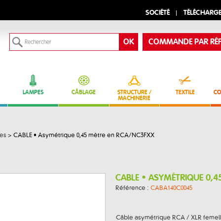
SOCIÉTÉ
TÉLÉCHARG
COMMANDE PAR RÉF
LAMPES
CÂBLAGE
STRUCTURE /
TEXTILE
CO
MACHINERIE
ues
>
CABLE • Asymétrique 0,45 mètre en RCA/NC3FXX
CABLE • ASYMÉTRIQUE 0,4
Référence :
CABA140C0045
Câble asymétrique RCA / XLR femell