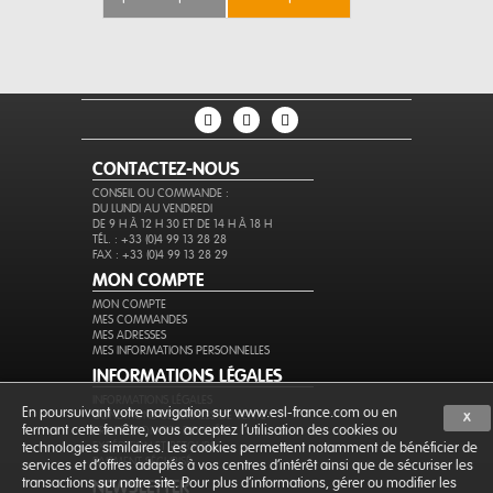
CONTACTEZ-NOUS
CONSEIL OU COMMANDE :
DU LUNDI AU VENDREDI
DE 9 H À 12 H 30 ET DE 14 H À 18 H
TÉL. : +33 (0)4 99 13 28 28
FAX : +33 (0)4 99 13 28 29
MON COMPTE
MON COMPTE
MES COMMANDES
MES ADRESSES
MES INFORMATIONS PERSONNELLES
INFORMATIONS LÉGALES
INFORMATIONS LÉGALES
En poursuivant votre navigation sur www.esl-france.com ou en
CONDITIONS GÉNÉRALES DE VENTE
X
fermant cette fenêtre, vous acceptez l’utilisation des cookies ou
PROTECTION DES DONNÉES
EXPÉDITION ET RETOURS
technologies similaires. Les cookies permettent notamment de bénéficier de
PAIEMENT SÉCURISÉ
services et d'offres adaptés à vos centres d'intérêt ainsi que de sécuriser les
transactions sur notre site. Pour plus d'informations, gérer ou modifier les
NEWSLETTER