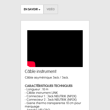
EN SAVOIR +
VIDÉO
Câble instrument
Câble asymétrique Jack / Jack.
CARACTÉRISTIQUES TECHNIQUES
- Longueur : 10 m
- Câble instrument LINK
- Connecteur 1 : Jack NEUTRIK (NP2X)
- Connecteur 2 : Jack NEUTRIK (NP2X)
- Gaine thermo transparente 10 cm pour
marquage