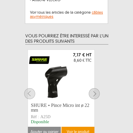
- Attache VELCRO
Voir tous les articles de la catégorie
câbles
asymétriques
VOUS POURRIEZ ÊTRE INTERESSÉ PAR L’UN
DES PRODUITS SUIVANTS
7,17 €
HT
8,60 €
TTC
SHURE • Pince Micro int ø 22
Gaffer A
mm
blanc 50m
Réf :
A25D
Réf :
AT17
Disponible
Disponible
ajouter au panier
voir le produit
ajouter au 