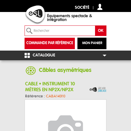
SOCIÉTÉ
Équipements spectacle &
intégration
COMMANDE PAR RÉFÉRENCE
MON PANIER
+
CATALOGUE
Câbles asymétriques
CABLE • INSTRUMENT 10
MÈTRES EN NP2X/NP2X
Référence :
CABA140I10