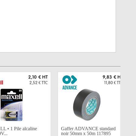
2,10 €
HT
9,83 €
HT
2,52 €
TTC
11,80 €
TTC
 • 1 Pile alcaline
Gaffer ADVANCE standard
9V...
noir 50mm x 50m 117895