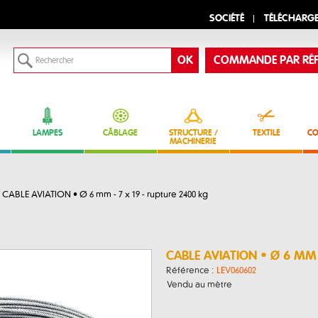
SOCIÉTÉ
TÉLÉCHARG
COMMANDE PAR RÉF
LAMPES
CÂBLAGE
STRUCTURE /
TEXTILE
CO
MACHINERIE
CABLE AVIATION • Ø 6 mm - 7 x 19 - rupture 2400 kg
CABLE AVIATION • Ø 6 MM 
Référence :
LEV060602
Vendu au mètre