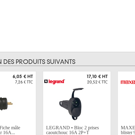
N DES PRODUITS SUIVANTS
6,05 €
HT
17,10 €
HT
7,26 €
TTC
20,52 €
TTC
iche mâle
LEGRAND • Bloc 2 prises
MAXELL
r 16A...
caoutchouc 16A 2P+T
blister 