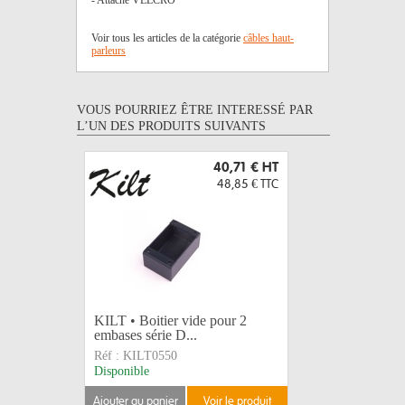
- Attache VELCRO
Voir tous les articles de la catégorie
câbles haut-
parleurs
VOUS POURRIEZ ÊTRE INTERESSÉ PAR
L’UN DES PRODUITS SUIVANTS
40,71 €
HT
48,85 €
TTC
KILT • Boitier vide pour 2
KILT • Fa
embases série D...
embases s
Réf :
KILT0550
Réf :
KILT
Disponible
Disponible
ajouter au panier
voir le produit
ajouter au 