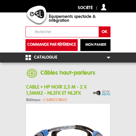
SOCIÉTÉ
Équipements spectacle &
intégration
COMMANDE PAR RÉFÉRENCE
MON PANIER
+
CATALOGUE
Câbles haut-parleurs
CABLE • HP NOIR 2,5 M - 2 X
1,5MM2 - NL2FX ET NL2FX
Référence :
CABH215R025