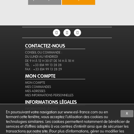
CONTACTEZ-NOUS
CONSEIL OU COMMANDE :
DU LUNDI AU VENDREDI
DE 9 H À 12 H 30 ET DE 14 H À 18 H
TÉL. : +33 (0)4 99 13 28 28
FAX : +33 (0)4 99 13 28 29
MON COMPTE
MON COMPTE
MES COMMANDES
MES ADRESSES
MES INFORMATIONS PERSONNELLES
INFORMATIONS LÉGALES
INFORMATIONS LÉGALES
En poursuivant votre navigation sur www.esl-france.com ou en
CONDITIONS GÉNÉRALES DE VENTE
X
fermant cette fenêtre, vous acceptez l’utilisation des cookies ou
PROTECTION DES DONNÉES
EXPÉDITION ET RETOURS
technologies similaires. Les cookies permettent notamment de bénéficier de
PAIEMENT SÉCURISÉ
services et d'offres adaptés à vos centres d'intérêt ainsi que de sécuriser les
transactions sur notre site. Pour plus d'informations, gérer ou modifier les
NEWSLETTER