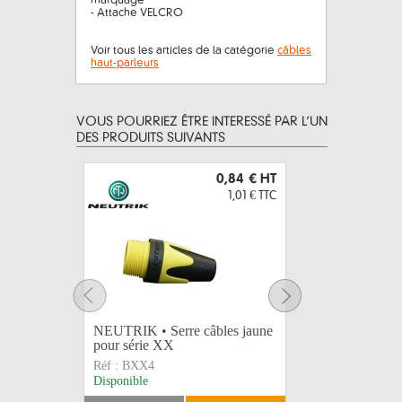
marquage
- Attache VELCRO
Voir tous les articles de la catégorie
câbles
haut-parleurs
VOUS POURRIEZ ÊTRE INTERESSÉ PAR L’UN
DES PRODUITS SUIVANTS
0,84 €
HT
1,01 €
TTC
NEUTRIK • Serre câbles jaune
NEUTRIK •
pour série XX
pour séri
Réf :
BXX4
Réf :
BXX
Disponible
Sur comma