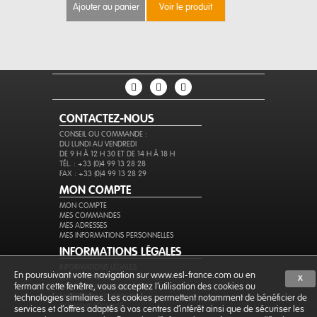
ajouter au panier
voir le produit
ajouter au 
CONTACTEZ-NOUS
CONSEIL OU COMMANDE :
DU LUNDI AU VENDREDI
DE 9 H À 12 H 30 ET DE 14 H À 18 H
TÉL. : +33 (0)4 99 13 28 28
FAX : +33 (0)4 99 13 28 29
MON COMPTE
MON COMPTE
MES COMMANDES
MES ADRESSES
MES INFORMATIONS PERSONNELLES
INFORMATIONS LÉGALES
INFORMATIONS LÉGALES
En poursuivant votre navigation sur www.esl-france.com ou en
CONDITIONS GÉNÉRALES DE VENTE
X
fermant cette fenêtre, vous acceptez l’utilisation des cookies ou
PROTECTION DES DONNÉES
EXPÉDITION ET RETOURS
technologies similaires. Les cookies permettent notamment de bénéficier de
PAIEMENT SÉCURISÉ
services et d'offres adaptés à vos centres d'intérêt ainsi que de sécuriser les