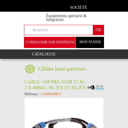
SOCIÉTÉ
Équipements spectacle &
intégration
COMMANDE PAR RÉFÉRENCE
MON PANIER
+
CATALOGUE
Câbles haut-parleurs
CABLE • HP PRO NOIR 15 M -
2 X 4MM2 - NL2FX ET NL2FX
Référence :
CABH240R15