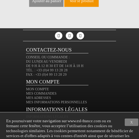
ajouter au panier
voir le produit
ajouter au 
CONTACTEZ-NOUS
CONSEIL OU COMMANDE :
DU LUNDI AU VENDREDI
DE 9 H À 12 H 30 ET DE 14 H À 18 H
TÉL. : +33 (0)4 99 13 28 28
FAX : +33 (0)4 99 13 28 29
MON COMPTE
MON COMPTE
MES COMMANDES
MES ADRESSES
MES INFORMATIONS PERSONNELLES
INFORMATIONS LÉGALES
INFORMATIONS LÉGALES
En poursuivant votre navigation sur www.esl-france.com ou en
CONDITIONS GÉNÉRALES DE VENTE
X
fermant cette fenêtre, vous acceptez l’utilisation des cookies ou
PROTECTION DES DONNÉES
EXPÉDITION ET RETOURS
technologies similaires. Les cookies permettent notamment de bénéficier de
PAIEMENT SÉCURISÉ
services et d'offres adaptés à vos centres d'intérêt ainsi que de sécuriser les