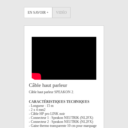
EN SAVOIR +
VIDÉO
Câble haut parleur
Câble haut parleur SPEAKON 2.
CARACTÉRISTIQUES TECHNIQUES
- Longueur : 15 m
- 2 x 4 mm2
- Câble HP pro LINK noir
- Connecteur 1 : Speakon NEUTRIK (NL2FX)
- Connecteur 2 : Speakon NEUTRIK (NL2FX)
- Gaine thermo transparente 10 cm pour marquage