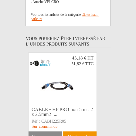
- Attache VELCRO
Voir tous les articles de la catégorie
câbles haut-
parleurs
VOUS POURRIEZ ÊTRE INTERESSÉ PAR
L’UN DES PRODUITS SUIVANTS
43,18 €
HT
51,82 €
TTC
CABLE • HP PRO noir 5 m - 2
CABLE • 
x 2,5mm2 -...
2 x 2,5mm
Réf :
CABH225R05
Réf :
CAB
Sur commande
Sur comma