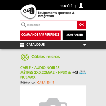
SOCIÉTÉ
Équipements spectacle &
intégration
COMMANDE PAR RÉFÉRENCE
MON PANIER
+
CATALOGUE
Câbles micros
CABLE • AUDIO NOIR 15
MÈTRES 2X0,22MM2 - NP3X &
NC3MXX
Référence :
CABA120K15