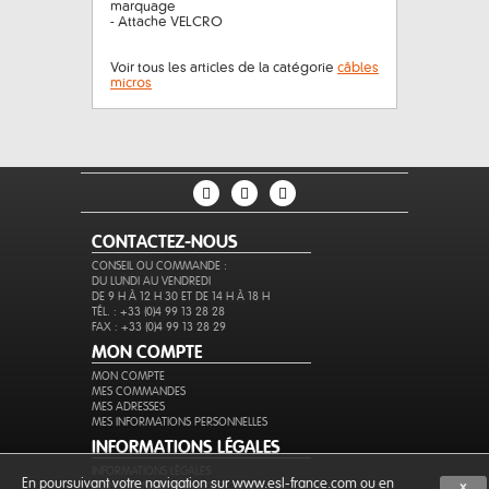
marquage
- Attache VELCRO
Voir tous les articles de la catégorie
câbles
micros
CONTACTEZ-NOUS
CONSEIL OU COMMANDE :
DU LUNDI AU VENDREDI
DE 9 H À 12 H 30 ET DE 14 H À 18 H
TÉL. : +33 (0)4 99 13 28 28
FAX : +33 (0)4 99 13 28 29
MON COMPTE
MON COMPTE
MES COMMANDES
MES ADRESSES
MES INFORMATIONS PERSONNELLES
INFORMATIONS LÉGALES
INFORMATIONS LÉGALES
En poursuivant votre navigation sur www.esl-france.com ou en
CONDITIONS GÉNÉRALES DE VENTE
X