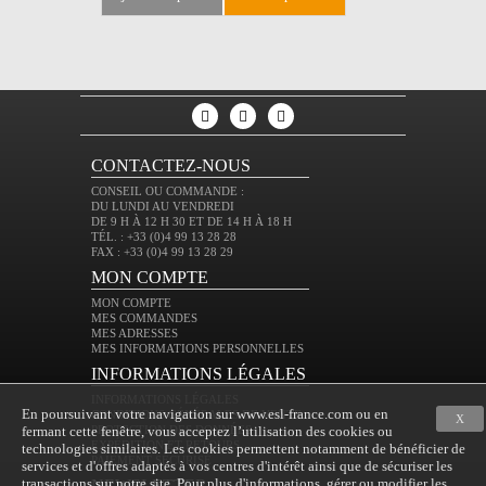
CONTACTEZ-NOUS
CONSEIL OU COMMANDE :
DU LUNDI AU VENDREDI
DE 9 H À 12 H 30 ET DE 14 H À 18 H
TÉL. : +33 (0)4 99 13 28 28
FAX : +33 (0)4 99 13 28 29
MON COMPTE
MON COMPTE
MES COMMANDES
MES ADRESSES
MES INFORMATIONS PERSONNELLES
INFORMATIONS LÉGALES
INFORMATIONS LÉGALES
En poursuivant votre navigation sur www.esl-france.com ou en
CONDITIONS GÉNÉRALES DE VENTE
X
fermant cette fenêtre, vous acceptez l’utilisation des cookies ou
PROTECTION DES DONNÉES
EXPÉDITION ET RETOURS
technologies similaires. Les cookies permettent notamment de bénéficier de
PAIEMENT SÉCURISÉ
services et d'offres adaptés à vos centres d'intérêt ainsi que de sécuriser les
transactions sur notre site. Pour plus d'informations, gérer ou modifier les
NEWSLETTER