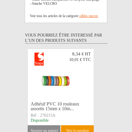
- Attache VELCRO
Voir tous les articles de la catégorie
câbles micros
VOUS POURRIEZ ÊTRE INTERESSÉ PAR
L’UN DES PRODUITS SUIVANTS
8,34 €
HT
10,01 €
TTC
Adhésif PVC 10 rouleaux
Adhésif 
assortis 15mm x 10m...
102807 
Réf :
270215A
Réf :
2702
Disponible
Disponible
ajouter au panier
voir le produit
ajouter au 