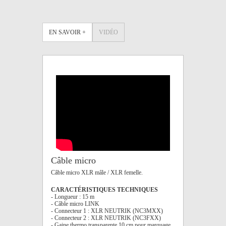
EN SAVOIR +
VIDÉO
Câble micro
Câble micro XLR mâle / XLR femelle.
CARACTÉRISTIQUES TECHNIQUES
- Longueur : 15 m
- Câble micro LINK
- Connecteur 1 : XLR NEUTRIK (NC3MXX)
- Connecteur 2 : XLR NEUTRIK (NC3FXX)
- Gaine thermo transparente 10 cm pour marquage