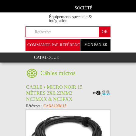
SOCIÉTÉ
Équipements spectacle &
intégration
COMMANDE PAR RÉFÉRENCE
MON PANIER
+
CATALOGUE
Câbles micros
CABLE • MICRO NOIR 15
MÈTRES 2X0,22MM2
NC3MXX & NC3FXX
Référence :
CABA120M15