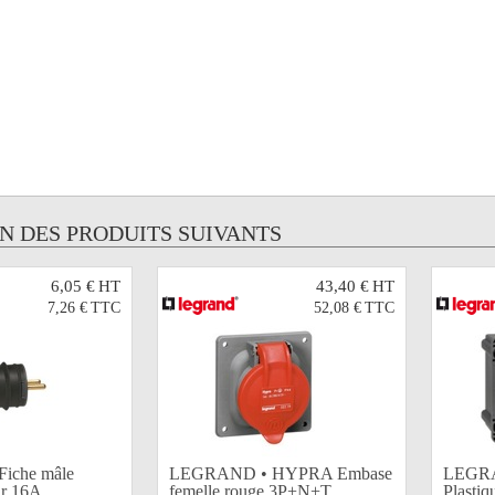
UN DES PRODUITS SUIVANTS
6,05 €
HT
43,40 €
HT
7,26 €
TTC
52,08 €
TTC
iche mâle
LEGRAND • HYPRA Embase
LEGRA
r 16A...
femelle rouge 3P+N+T...
Plasti