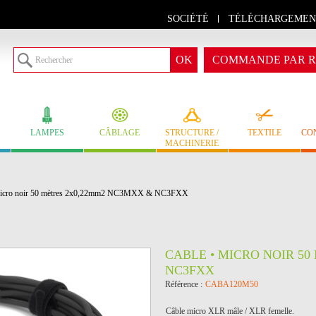
SOCIÉTÉ
TÉLÉCHARGEMEN
COMMANDE PAR R
LAMPES
CÂBLAGE
STRUCTURE /
TEXTILE
CO
MACHINERIE
icro noir 50 mètres 2x0,22mm2 NC3MXX & NC3FXX
CABLE • MICRO NOIR 5
NC3FXX
Référence :
CABA120M50
Câble micro XLR mâle / XLR femelle.