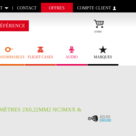
T
CONTACT
OFFRES
COMPTE CLIENT
ÉFÉRENCE
(vide)
NSOMMABLES
FLIGHT CASES
AUDIO
MARQUES
0 MÈTRES 2X0,22MM2 NC3MXX &