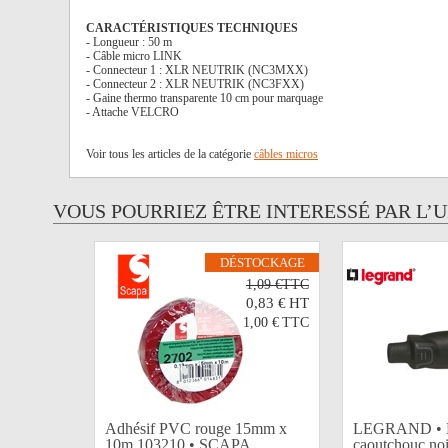
CARACTÉRISTIQUES TECHNIQUES
- Longueur : 50 m
- Câble micro LINK
- Connecteur 1 : XLR NEUTRIK (NC3MXX)
- Connecteur 2 : XLR NEUTRIK (NC3FXX)
- Gaine thermo transparente 10 cm pour marquage
- Attache VELCRO
Voir tous les articles de la catégorie
câbles micros
VOUS POURRIEZ ÊTRE INTERESSÉ PAR L’
DÉSTOCKAGE
1,09 €TTC
0,83 €
HT
1,00 €
TTC
Adhésif PVC rouge 15mm x
LEGRAND • F
10m 103210 • SCAPA
caoutchouc noi