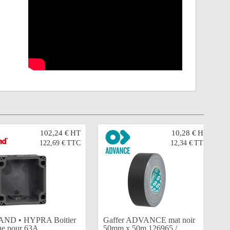
102,24 €
HT
10,28 €
HT
122,69 €
TTC
12,34 €
TTC
ND • HYPRA Boitier
Gaffer ADVANCE mat noir
que pour 63A
50mm x 50m 126965 /...