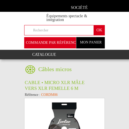
SOCIÉTÉ
Équipements spectacle &
intégration
COMMANDE PAR RÉFÉRENCE
MON PANIER
+
CATALOGUE
Câbles micros
CABLE • MICRO XLR MÂLE
VERS XLR FEMELLE 6 M
Référence :
CORDM06