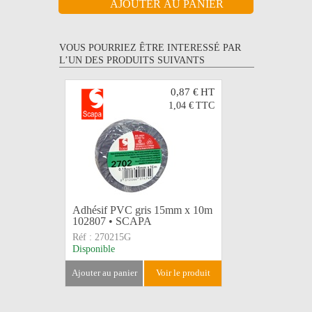
VOUS POURRIEZ ÊTRE INTERESSÉ PAR
L’UN DES PRODUITS SUIVANTS
0,87 €
HT
1,04 €
TTC
Adhésif PVC gris 15mm x 10m
Adhésif 
102807 • SCAPA
103003 
Réf :
270215G
Réf :
2702
Disponible
Disponible
ajouter au panier
voir le produit
ajouter au 