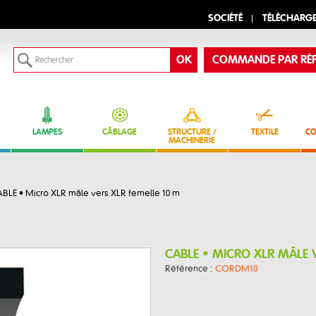
SOCIÉTÉ
TÉLÉCHARG
COMMANDE PAR RÉF
LAMPES
CÂBLAGE
STRUCTURE /
TEXTILE
CO
MACHINERIE
BLE • Micro XLR mâle vers XLR femelle 10 m
CABLE • MICRO XLR MÂLE 
Référence :
CORDM10