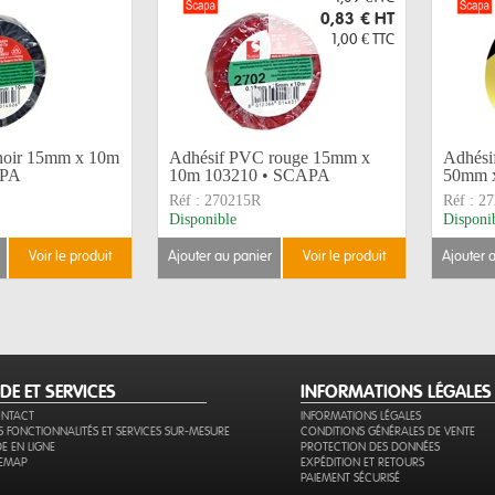
0,83 €
HT
1,00 €
TTC
noir 15mm x 10m
Adhésif PVC rouge 15mm x
Adhésif
APA
10m 103210 • SCAPA
50mm x
Réf :
270215R
Réf :
27
Disponible
Disponi
voir le produit
ajouter au panier
voir le produit
ajouter 
IDE ET SERVICES
INFORMATIONS LÉGALES
NTACT
INFORMATIONS LÉGALES
S FONCTIONNALITÉS ET SERVICES SUR-MESURE
CONDITIONS GÉNÉRALES DE VENTE
DE EN LIGNE
PROTECTION DES DONNÉES
TEMAP
EXPÉDITION ET RETOURS
PAIEMENT SÉCURISÉ