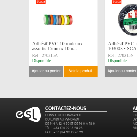
Adhésif PVC 10 rouleaux
Adhésif PVC 
assortis 15mm x 10m...
103003 • SC
Réf :
270215A
Réf :
270215N
Disponible
Disponible
ajouter au panier
voir le produit
ajouter au panier
CONTACTEZ-NOUS
A
CONSEIL OU COMMANDE :
CO
DU LUNDI AU VENDREDI
DE
DE 9 H À 12 H 30 ET DE 14 H À 18 H
AI
TÉL. : +33 (0)4 99 13 28 28
SI
FAX : +33 (0)4 99 13 28 29