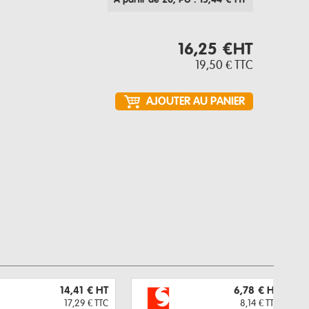
À partir de 20
, PU : 15,44 € HT
16,25 €
HT
19,50 €
TTC
14,41 €
HT
6,78 €
HT
17,29 €
TTC
8,14 €
TTC