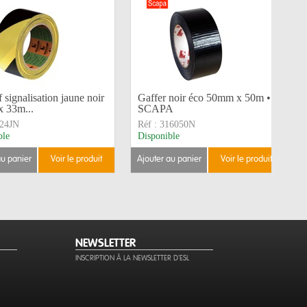
 signalisation jaune noir
Gaffer noir éco 50mm x 50m •
 33m...
SCAPA
24JN
Réf :
316050N
ble
Disponible
au panier
voir le produit
ajouter au panier
voir le produit
NEWSLETTER
INSCRIPTION À LA NEWSLETTER D'ESL