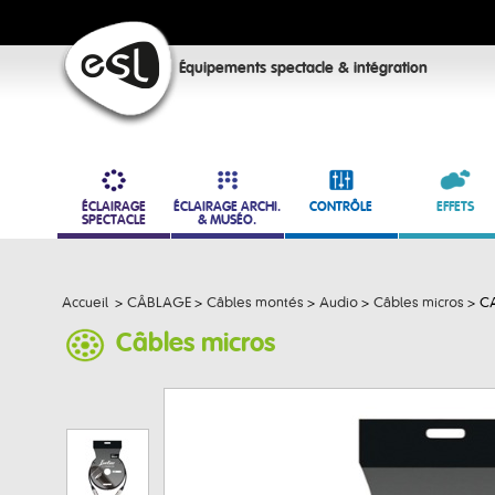
Équipements spectacle & intégration
ÉCLAIRAGE
ÉCLAIRAGE ARCHI.
CONTRÔLE
EFFETS
SPECTACLE
& MUSÉO.
Accueil
>
CÂBLAGE
>
Câbles montés
>
Audio
>
Câbles micros
>
CA
Câbles micros