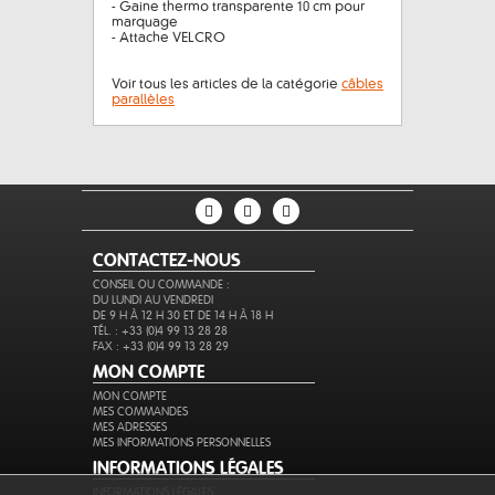
- Gaine thermo transparente 10 cm pour
marquage
- Attache VELCRO
Voir tous les articles de la catégorie
câbles
parallèles
CONTACTEZ-NOUS
CONSEIL OU COMMANDE :
DU LUNDI AU VENDREDI
DE 9 H À 12 H 30 ET DE 14 H À 18 H
TÉL. : +33 (0)4 99 13 28 28
FAX : +33 (0)4 99 13 28 29
MON COMPTE
MON COMPTE
MES COMMANDES
MES ADRESSES
MES INFORMATIONS PERSONNELLES
INFORMATIONS LÉGALES
INFORMATIONS LÉGALES