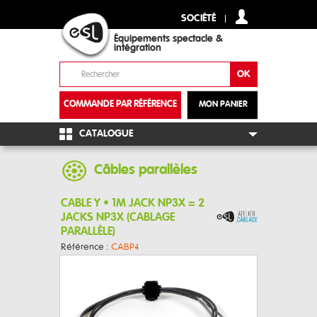
SOCIÉTÉ
Équipements spectacle &
intégration
COMMANDE PAR RÉFÉRENCE
MON PANIER
+
CATALOGUE
Câbles parallèles
CABLE Y • 1M JACK NP3X = 2
JACKS NP3X (CABLAGE
PARALLÈLE)
Référence :
CABP4