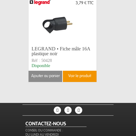
3,79 €
TTC
LEGRAND • Fiche mâle 16A
LEGRAND
plastique noir
caoutchou
Réf :
50428
Réf :
5044
Disponible
Disponible
ajouter au panier
voir le produit
ajouter au 
CONTACTEZ-NOUS
CONSEIL OU COMMANDE :
DU LUNDI AU VENDREDI