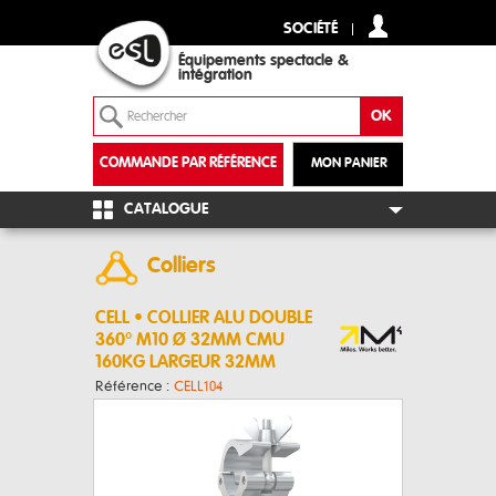
SOCIÉTÉ
Équipements spectacle &
intégration
COMMANDE PAR RÉFÉRENCE
MON PANIER
+
CATALOGUE
Colliers
CELL • COLLIER ALU DOUBLE
360° M10 Ø 32MM CMU
160KG LARGEUR 32MM
Référence :
CELL104