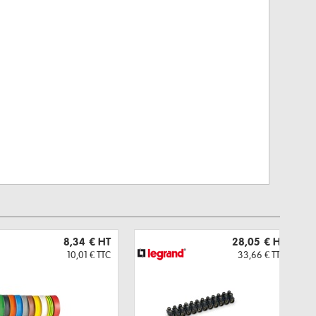
8,34 €
HT
28,05 €
HT
10,01 €
TTC
33,66 €
TTC