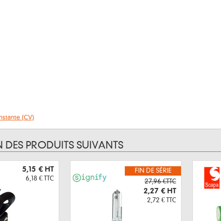
nstante (CV)
N DES PRODUITS SUIVANTS
5,15 €
HT
FIN DE SÉRIE
6,18 €
TTC
27,96 €TTC
2,27 €
HT
2,72 €
TTC