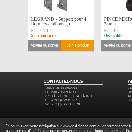
LEGRAND • Support pour 4
PINCE MICRO
Borniers / rail omega
28mm
Réf :
04810
Réf :
162
Sur commande
Disponible
ajouter au panier
voir le produit
ajouter au panier
CONTACTEZ-NOUS
A
CONSEIL OU COMMANDE :
CO
DU LUNDI AU VENDREDI
DE
DE 9 H À 12 H 30 ET DE 14 H À 18 H
AI
TÉL. : +33 (0)4 99 13 28 28
SI
FAX : +33 (0)4 99 13 28 29
paiement 
En poursuivant votre navigation sur www.esl-france.com ou en fermant cette fen
à vos centres d'intérêt ainsi que de sécuriser les transactions sur notre site. P