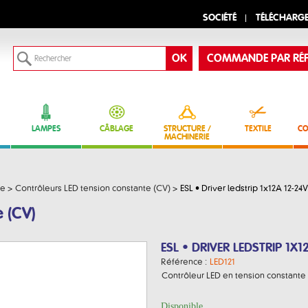
SOCIÉTÉ
TÉLÉCHARG
COMMANDE PAR RÉF
LAMPES
CÂBLAGE
STRUCTURE /
TEXTILE
CO
MACHINERIE
ue
>
Contrôleurs LED tension constante (CV)
>
ESL • Driver ledstrip 1x12A 12-24
e (CV)
ESL • DRIVER LEDSTRIP 1X
Référence :
LED121
Contrôleur LED en tension constante p
Disponible