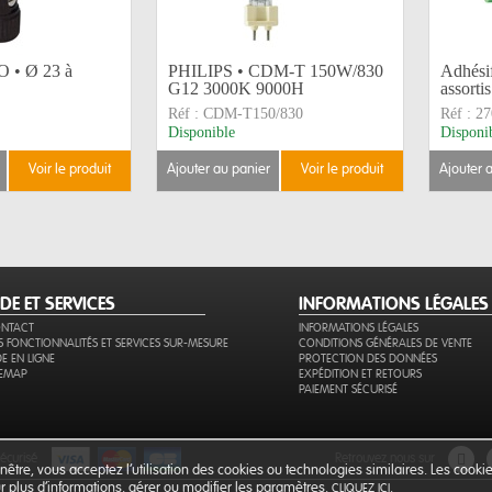
 • Ø 23 à
PHILIPS • CDM-T 150W/830
Adhési
G12 3000K 9000H
assorti
Réf :
CDM-T150/830
Réf :
27
Disponible
Disponi
voir le produit
ajouter au panier
voir le produit
ajouter 
IDE ET SERVICES
INFORMATIONS LÉGALES
NTACT
INFORMATIONS LÉGALES
S FONCTIONNALITÉS ET SERVICES SUR-MESURE
CONDITIONS GÉNÉRALES DE VENTE
DE EN LIGNE
PROTECTION DES DONNÉES
TEMAP
EXPÉDITION ET RETOURS
PAIEMENT SÉCURISÉ
sécurisé
retrouvez nous sur
être, vous acceptez l’utilisation des cookies ou technologies similaires. Les cook
our plus d'informations, gérer ou modifier les paramètres,
.
CLIQUEZ ICI