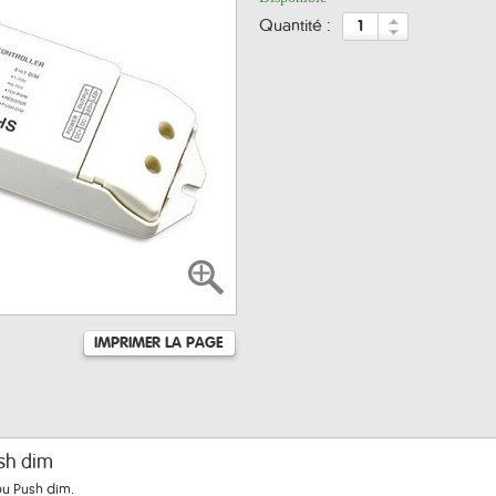
quantité :
IMPRIMER LA PAGE
ush dim
ou Push dim.