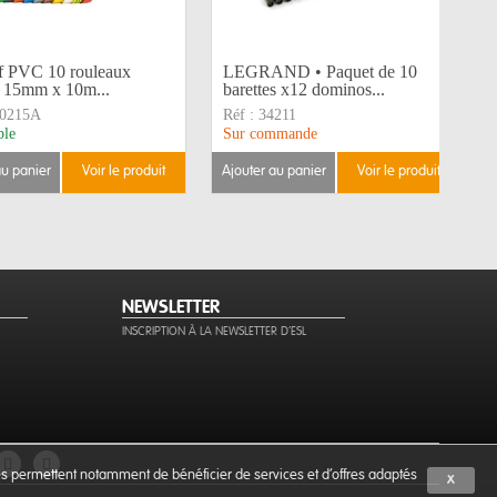
f PVC 10 rouleaux
LEGRAND • Paquet de 10
s 15mm x 10m...
barettes x12 dominos...
0215A
Réf :
34211
ble
Sur commande
au panier
voir le produit
ajouter au panier
voir le produit
NEWSLETTER
INSCRIPTION À LA NEWSLETTER D'ESL
ies permettent notamment de bénéficier de services et d'offres adaptés
X