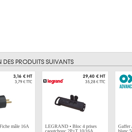
N DES PRODUITS SUIVANTS
3,16 €
HT
29,40 €
HT
3,79 €
TTC
35,28 €
TTC
iche mâle 16A
LEGRAND • Bloc 4 prises
Gaffe
caoutchouc 2P+T 10/16A
blanc 