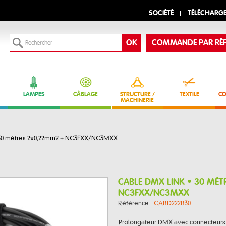
SOCIÉTÉ
TÉLÉCHARG
COMMANDE PAR RÉF
LAMPES
CÂBLAGE
STRUCTURE /
TEXTILE
CO
MACHINERIE
30 mètres 2x0,22mm2 + NC3FXX/NC3MXX
CABLE DMX LINK • 30 MÈ
NC3FXX/NC3MXX
Référence :
CABD222B30
Prolongateur DMX avec connecteurs 