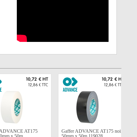
10,72 €
HT
10,72 €
HT
12,86 €
TTC
12,86 €
TTC
r ADVANCE AT175
Gaffer ADVANCE AT175 noir
50mm x 50m...
50mm x 50m 119028...