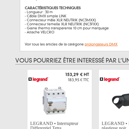
CARACTÉRISTIQUES TECHNIQUES
- Longueur : 30 m
- Câble DMX simple LINK
- Connecteur mâle XLR NEUTRIK (NC3MXX)
- Connecteur femelle XLR NEUTRIK (NC3FXX)
- Gaine thermo transparente 10 cm pour marquage
- Attache VELCRO
Voir tous les articles de la catégorie
prolongateurs DMX
VOUS POURRIEZ ÊTRE INTERESSÉ PAR L’U
153,29 €
HT
183,95 €
TTC
LEGRAND • Interrupteur
LEGRAND • F
Differentiel Tetra...
plastique noir