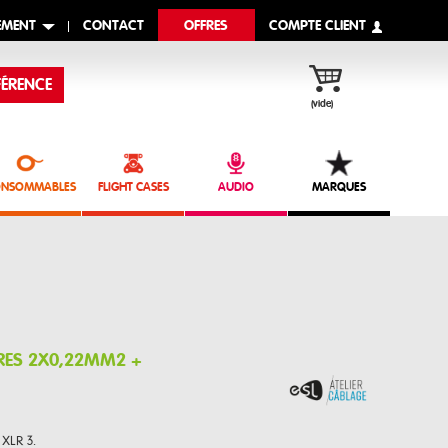
EMENT
CONTACT
OFFRES
COMPTE CLIENT
ÉRENCE
(vide)
NSOMMABLES
FLIGHT CASES
AUDIO
MARQUES
TRES 2X0,22MM2 +
XLR 3.