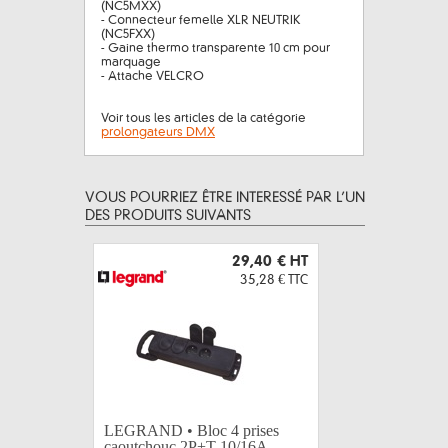
(NC5MXX)
- Connecteur femelle XLR NEUTRIK
(NC5FXX)
- Gaine thermo transparente 10 cm pour
marquage
- Attache VELCRO
Voir tous les articles de la catégorie
prolongateurs DMX
VOUS POURRIEZ ÊTRE INTERESSÉ PAR L’UN
DES PRODUITS SUIVANTS
29,40 €
HT
35,28 €
TTC
LEGRAND • Bloc 4 prises
LEGRAND 
caoutchouc 2P+T 10/16A
caoutcho