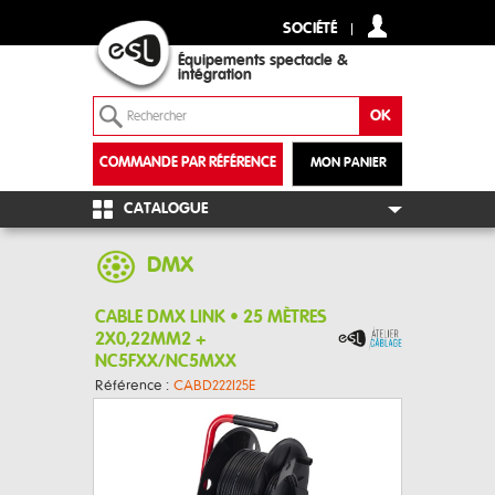
SOCIÉTÉ
Équipements spectacle &
intégration
COMMANDE PAR RÉFÉRENCE
MON PANIER
+
CATALOGUE
DMX
CABLE DMX LINK • 25 MÈTRES
2X0,22MM2 +
NC5FXX/NC5MXX
Référence :
CABD222I25E