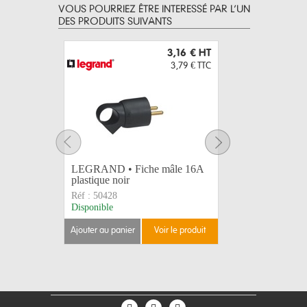
VOUS POURRIEZ ÊTRE INTERESSÉ PAR L’UN
DES PRODUITS SUIVANTS
3,16 €
HT
3,79 €
TTC
LEGRAND • Fiche mâle 16A
LEGRAND
plastique noir
caoutchou
Réf :
50428
Réf :
5044
Disponible
Disponible
ajouter au panier
voir le produit
ajouter au 