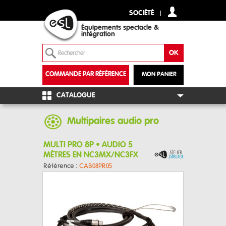
SOCIÉTÉ
Équipements spectacle &
intégration
COMMANDE PAR RÉFÉRENCE
MON PANIER
+
CATALOGUE
Multipaires audio pro
MULTI PRO 8P • AUDIO 5
MÈTRES EN NC3MX/NC3FX
Référence :
CAB08PR05