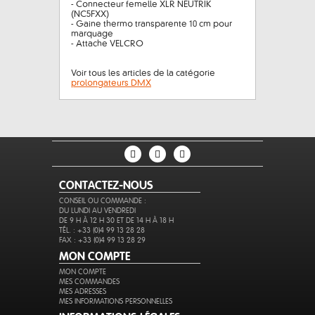
- Connecteur femelle XLR NEUTRIK
(NC5FXX)
- Gaine thermo transparente 10 cm pour
marquage
- Attache VELCRO
Voir tous les articles de la catégorie
prolongateurs DMX
CONTACTEZ-NOUS
CONSEIL OU COMMANDE :
DU LUNDI AU VENDREDI
DE 9 H À 12 H 30 ET DE 14 H À 18 H
TÉL. : +33 (0)4 99 13 28 28
FAX : +33 (0)4 99 13 28 29
MON COMPTE
MON COMPTE
MES COMMANDES
MES ADRESSES
MES INFORMATIONS PERSONNELLES