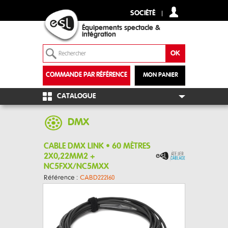
SOCIÉTÉ
Équipements spectacle &
intégration
COMMANDE PAR RÉFÉRENCE
MON PANIER
+
CATALOGUE
DMX
CABLE DMX LINK • 60 MÈTRES
2X0,22MM2 +
NC5FXX/NC5MXX
Référence :
CABD222I60