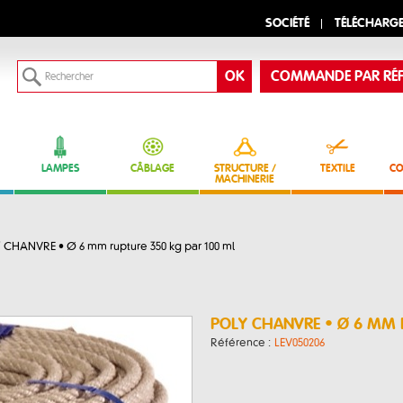
SOCIÉTÉ
TÉLÉCHARG
COMMANDE PAR RÉF
LAMPES
CÂBLAGE
STRUCTURE /
TEXTILE
CO
MACHINERIE
 CHANVRE • Ø 6 mm rupture 350 kg par 100 ml
POLY CHANVRE • Ø 6 MM 
Référence :
LEV050206