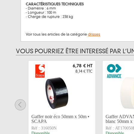
CARACTÉRISTIQUES TECHNIQUES
- Diamètre : 6 mm
- Longueur : 100 m
- Charge de rupture : 238 kg
Voir tous les articles de la catégorie
drisses
VOUS POURRIEZ ÊTRE INTERESSÉ PAR L’U
6,78 €
HT
8,14 €
TTC
Gaffer noir éco 50mm x 50m •
Gaffer ADVAN
SCAPA
blanc 50mm x 
Réf :
316050N
Réf :
AT170050
Disponible
Disponible