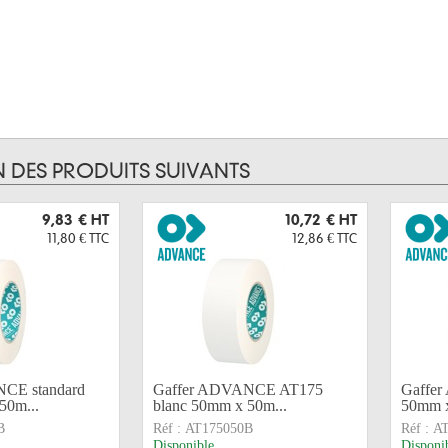
N DES PRODUITS SUIVANTS
9,83 €
HT
10,72 €
HT
11,80 €
TTC
12,86 €
TTC
CE standard
Gaffer ADVANCE AT175
Gaffe
50m...
blanc 50mm x 50m...
50mm x
B
Réf :
AT175050B
Réf :
A
Disponible
Disponi