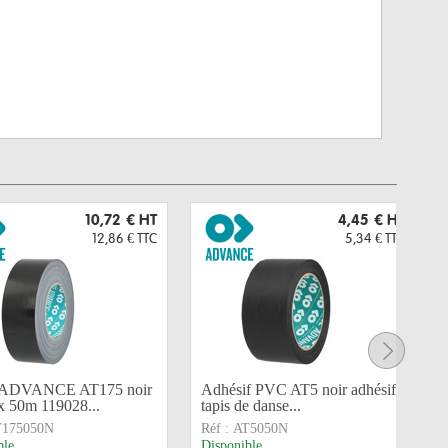
10,72 €
HT
4,45 €
HT
12,86 €
TTC
5,34 €
TTC
r ADVANCE AT175 noir
Adhésif PVC AT5 noir adhésif
 50m 119028...
tapis de danse...
T175050N
Réf :
AT5050N
ble
Disponible