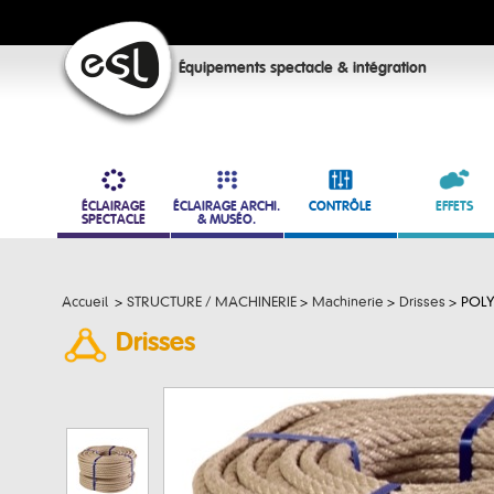
Équipements spectacle & intégration
ÉCLAIRAGE
ÉCLAIRAGE ARCHI.
CONTRÔLE
EFFETS
SPECTACLE
& MUSÉO.
Accueil
>
STRUCTURE / MACHINERIE
>
Machinerie
>
Drisses
>
POLY
Drisses