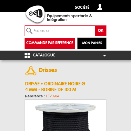
SOCIÉTÉ
Équipements spectacle &
intégration
COMMANDE PAR RÉFÉRENCE
MON PANIER
+
CATALOGUE
Drisses
DRISSE • ORDINAIRE NOIRE Ø
4 MM - BOBINE DE 100 M
Référence :
LEV0204