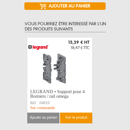
VOUS POURRIEZ ÊTRE INTERESSÉ PAR L’UN
DES PRODUITS SUIVANTS
15,39 €
HT
18,47 €
TTC
LEGRAND • Support pour 4
LEGRAND 
Borniers / rail omega
Isolé 8
Réf :
04810
Réf :
0483
Sur commande
Disponible
ajouter au panier
voir le produit
ajouter au 