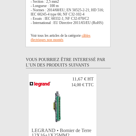
- Section : 2,5 mm2
- Longueur : 100 m
- Normes : 2014/68/EU; EN 50525-2-21; HD 516;
IEC 60245-4 type 66; NF C32-102-4
- Essais : IEC 60332-1; NF C32-070/C2
- International : EU Directive 2011/65/EU (RoHS)
Voir tous les articles de la catégorie
câbles
électriques non montés
VOUS POURRIEZ ÊTRE INTERESSÉ PAR
L’UN DES PRODUITS SUIVANTS
11,67 €
HT
14,00 €
TTC
LEGRAND • Bornier de Terre
LEGRAND 
12X16+1X25MM2
16X16+