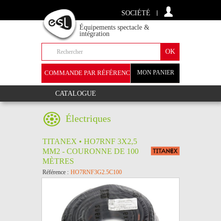
SOCIÉTÉ
Équipements spectacle &
intégration
COMMANDE PAR RÉFÉRENCE
MON PANIER
+
CATALOGUE
Électriques
TITANEX • HO7RNF 3X2,5
MM2 - COURONNE DE 100
MÈTRES
Référence :
HO7RNF3G2.5C100