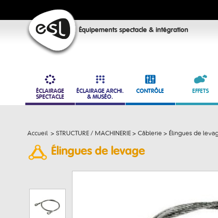
Équipements spectacle & intégration
ÉCLAIRAGE
ÉCLAIRAGE ARCHI.
CONTRÔLE
EFFETS
SPECTACLE
& MUSÉO.
Accueil
>
STRUCTURE / MACHINERIE
>
Câblerie
>
Élingues de leva
Élingues de levage