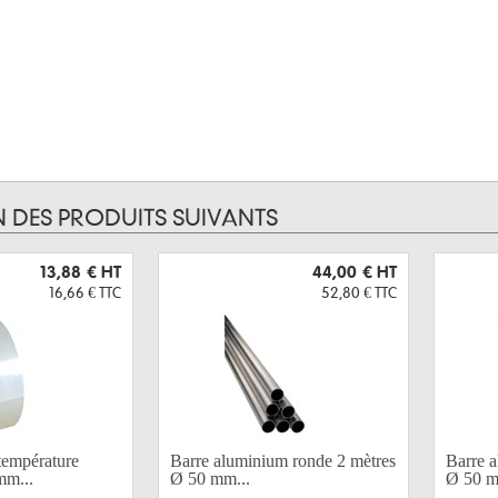
N DES PRODUITS SUIVANTS
13,88 €
HT
44,00 €
HT
16,66 €
TTC
52,80 €
TTC
température
Barre aluminium ronde 2 mètres
Barre 
mm...
Ø 50 mm...
Ø 50 m