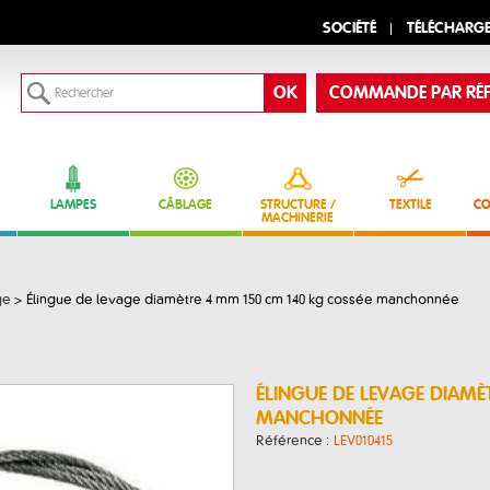
SOCIÉTÉ
TÉLÉCHARG
COMMANDE PAR RÉF
LAMPES
CÂBLAGE
STRUCTURE /
TEXTILE
CO
MACHINERIE
ge
>
Élingue de levage diamètre 4 mm 150 cm 140 kg cossée manchonnée
ÉLINGUE DE LEVAGE DIAMÈ
MANCHONNÉE
Référence :
LEV010415