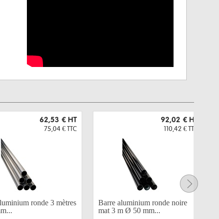
62,53 €
HT
92,02 €
HT
75,04 €
TTC
110,42 €
TTC
aluminium ronde 3 mètres
Barre aluminium ronde noire
m...
mat 3 m Ø 50 mm...