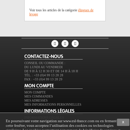
Voir tous les articles de la catégorie
élingues de
levage
CONTACTEZ-NOUS
CONSEIL OU COMMANDE :
DU LUNDI AU VENDREDI
DE 9 H À 12 H 30 ET DE 14 H À 18 H
TÉL. : +33 (0)4 99 13 28 28
FAX : +33 (0)4 99 13 28 29
MON COMPTE
MON COMPTE
MES COMMANDES
MES ADRESSES
MES INFORMATIONS PERSONNELLES
INFORMATIONS LÉGALES
INFORMATIONS LÉGALES
En poursuivant votre navigation sur www.esl-france.com ou en fermant
CONDITIONS GÉNÉRALES DE VENTE
X
cette fenêtre, vous acceptez l’utilisation des cookies ou technologies
PROTECTION DES DONNÉES
EXPÉDITION ET RETOURS