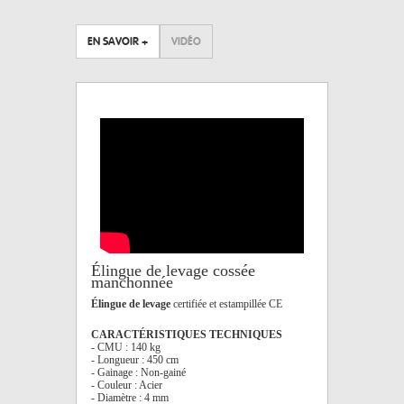
EN SAVOIR +
VIDÉO
Élingue de levage cossée
manchonnée
Élingue de levage
certifiée et estampillée CE
CARACTÉRISTIQUES TECHNIQUES
- CMU : 140 kg
- Longueur : 450 cm
- Gainage : Non-gainé
- Couleur : Acier
- Diamètre : 4 mm