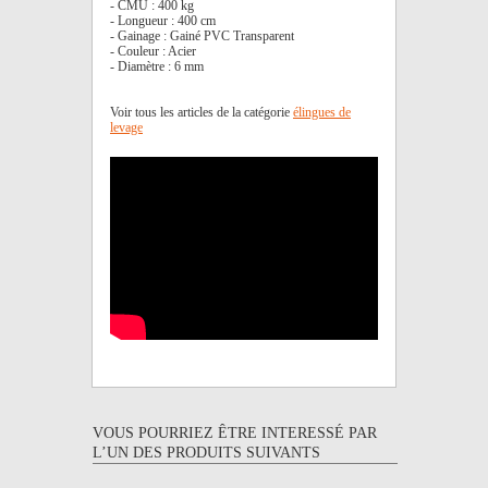
- CMU : 400 kg
- Longueur : 400 cm
- Gainage : Gainé PVC Transparent
- Couleur : Acier
- Diamètre : 6 mm
Voir tous les articles de la catégorie
élingues de
levage
VOUS POURRIEZ ÊTRE INTERESSÉ PAR
L’UN DES PRODUITS SUIVANTS