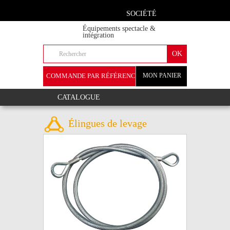
SOCIÉTÉ
Équipements spectacle &
intégration
COMMANDE PAR RÉFÉRENCE
MON PANIER
+
CATALOGUE
Élingues de levage