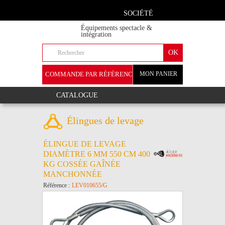
SOCIÉTÉ
Équipements spectacle &
intégration
COMMANDE PAR RÉFÉRENCE
MON PANIER
+
CATALOGUE
Élingues de levage
ÉLINGUE DE LEVAGE
DIAMÈTRE 6 MM 550 CM 400
KG COSSÉE GAÎNÉE
MANCHONNÉE
Référence :
LEV010655/G