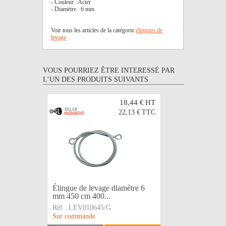
- Couleur : Acier
- Diamètre : 6 mm
Voir tous les articles de la catégorie
élingues de
levage
VOUS POURRIEZ ÊTRE INTERESSÉ PAR
L’UN DES PRODUITS SUIVANTS
18,44 €
HT
22,13 €
TTC
Élingue de levage diamètre 6
Élingue d
mm 450 cm 400...
mm 600 c
Réf :
LEV010645/G
Réf :
LEV0
Sur commande
Sur comma