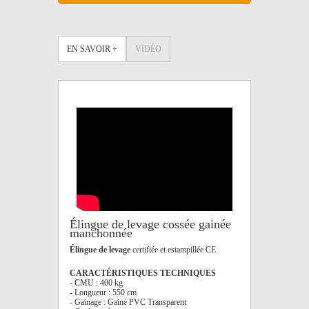
EN SAVOIR +
VIDÉO
Élingue de levage cossée gainée
manchonnée
Élingue de levage
certifiée et estampillée CE
CARACTÉRISTIQUES TECHNIQUES
- CMU : 400 kg
- Longueur : 550 cm
- Gainage : Gainé PVC Transparent