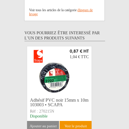
Voir tous les articles de la catégorie
élingues de
levage
VOUS POURRIEZ ÊTRE INTERESSÉ PAR
L’UN DES PRODUITS SUIVANTS
0,87 €
HT
1,04 €
TTC
Adhésif PVC noir 15mm x 10m
Adhésif si
103003 • SCAPA
50mm x 3
Réf :
270215N
Réf :
2724
Disponible
Disponible
ajouter au panier
voir le produit
ajouter au 