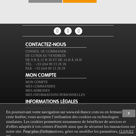
CONTACTEZ-NOUS
CONSEIL OU COMMANDE :
DU LUNDI AU VENDREDI
DE 9 H À 12 H 30 ET DE 14 H À 18 H
TÉL. : +33 (0)4 99 13 28 28
FAX : +33 (0)4 99 13 28 29
MON COMPTE
MON COMPTE
MES COMMANDES
MES ADRESSES
MES INFORMATIONS PERSONNELLES
INFORMATIONS LÉGALES
INFORMATIONS LÉGALES
En poursuivant votre navigation sur www.esl-france.com ou en fermant
CONDITIONS GÉNÉRALES DE VENTE
X
cette fenêtre, vous acceptez l’utilisation des cookies ou technologies
PROTECTION DES DONNÉES
similaires. Les cookies permettent notamment de bénéficier de services et
EXPÉDITION ET RETOURS
PAIEMENT SÉCURISÉ
d'offres adaptés à vos centres d'intérêt ainsi que de sécuriser les transactions sur
notre site. Pour plus d'informations, gérer ou modifier les paramètres,
CLIQUEZ
NEWSLETTER