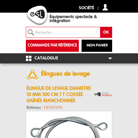
SOCIÉTÉ
Équipements spectacle &
intégration
COMMANDE PAR RÉFÉRENCE
MON PANIER
+
CATALOGUE
Élingues de levage
ÉLINGUE DE LEVAGE DIAMÈTRE
10 MM 100 CM 1 T COSSÉE
GAÎNÉE MANCHONNÉE
Référence :
LEV011010