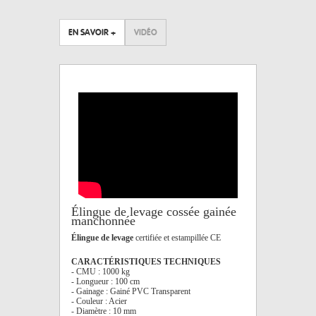
EN SAVOIR +
VIDÉO
Élingue de levage cossée gainée
manchonnée
Élingue de levage
certifiée et estampillée CE
CARACTÉRISTIQUES TECHNIQUES
- CMU : 1000 kg
- Longueur : 100 cm
- Gainage : Gainé PVC Transparent
- Couleur : Acier
- Diamètre : 10 mm