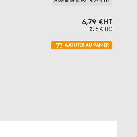
À partir de 8
, PU : 6,59 € HT
6,79 €
HT
8,15 €
TTC