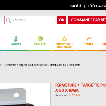
SOCIÉTÉ
TÉLÉCHARG
COMMANDE PAR RÉF
LAMPES
CÂBLAGE
STRUCTURE /
TEXTILE
CO
MACHINERIE
es
>
Fermeture • Targette pour porte de rack, dimensions 82 x 80 x 8mm
FERMETURE • TARGETTE PO
X 80 X 8MM
Référence :
FLY2046