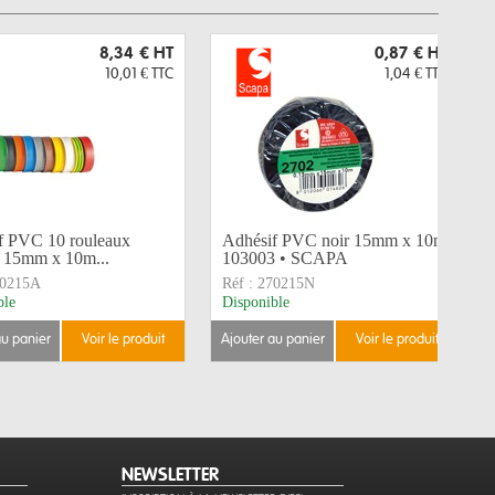
8,34 €
HT
0,87 €
HT
10,01 €
TTC
1,04 €
TTC
f PVC 10 rouleaux
Adhésif PVC noir 15mm x 10m
s 15mm x 10m...
103003 • SCAPA
0215A
Réf :
270215N
ble
Disponible
au panier
voir le produit
ajouter au panier
voir le produit
NEWSLETTER