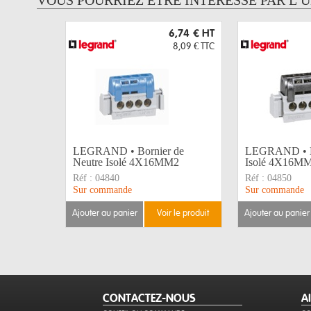
VOUS POURRIEZ ÊTRE INTERESSÉ PAR L’
6,74 €
HT
8,09 €
TTC
LEGRAND • Bornier de
LEGRAND • Bo
Neutre Isolé 4X16MM2
Isolé 4X16M
Réf :
04840
Réf :
04850
Sur commande
Sur commande
ajouter au panier
voir le produit
ajouter au panier
CONTACTEZ-NOUS
A