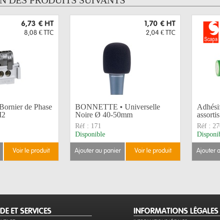
UN DES PRODUITS SUIVANTS
6,73 €
HT
1,70 €
HT
8,08 €
TTC
2,04 €
TTC
rnier de Phase
BONNETTE • Universelle
Adhési
M2
Noire Ø 40-50mm
assorti
Réf :
171
Réf :
27
Disponible
Disponi
voir le produit
ajouter au panier
voir le produit
ajouter 
IDE ET SERVICES
INFORMATIONS LÉGALES