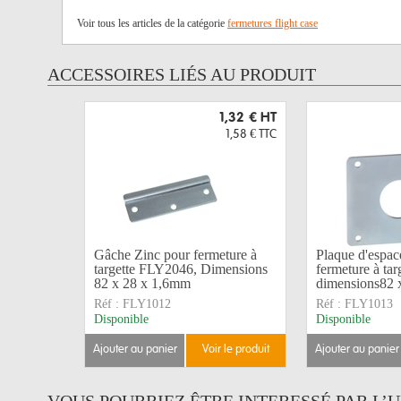
Voir tous les articles de la catégorie
fermetures flight case
ACCESSOIRES LIÉS AU PRODUIT
1,32 €
HT
1,58 €
TTC
Gâche Zinc pour fermeture à
Plaque d'espa
targette FLY2046, Dimensions
fermeture à ta
82 x 28 x 1,6mm
dimensions82 
Réf :
FLY1012
Réf :
FLY1013
Disponible
Disponible
ajouter au panier
voir le produit
ajouter au panier