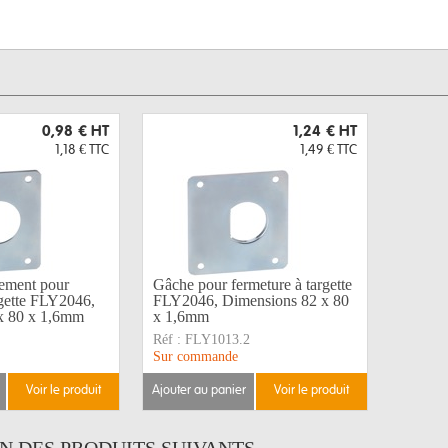
0,98 €
HT
1,24 €
HT
1,18 €
TTC
1,49 €
TTC
cement pour
Gâche pour fermeture à targette
rgette FLY2046,
FLY2046, Dimensions 82 x 80
x 80 x 1,6mm
x 1,6mm
Réf :
FLY1013.2
Sur commande
voir le produit
ajouter au panier
voir le produit