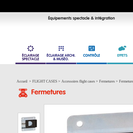
Équipements spectacle & intégration
ÉCLAIRAGE
ÉCLAIRAGE ARCHI.
CONTRÔLE
EFFETS
SPECTACLE
& MUSÉO.
Accueil
>
FLIGHT CASES
>
Accessoires flight cases
>
Fermetures
>
Fermetur
Fermetures