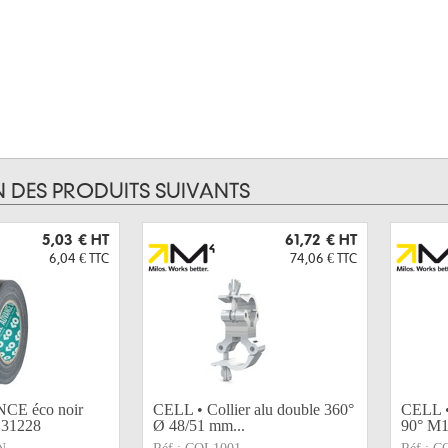
N DES PRODUITS SUIVANTS
5,03 €
HT
61,72 €
HT
6,04 €
TTC
74,06 €
TTC
CE éco noir
CELL • Collier alu double 360°
CELL • 
131228
Ø 48/51 mm...
90° M1