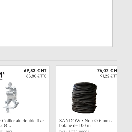
69,83 €
HT
76,02 €
HT
83,80 €
TTC
91,22 €
TTC
Collier alu double fixe
SANDOW • Noir Ø 6 mm -
2 Ø...
bobine de 100 m