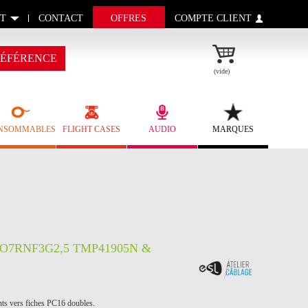
T
CONTACT
OFFRES
COMPTE CLIENT
ÉFÉRENCE
(vide)
NSOMMABLES
FLIGHT CASES
AUDIO
MARQUES
HO7RNF3G2,5 TMP41905N &
ints vers fiches PC16 doubles.