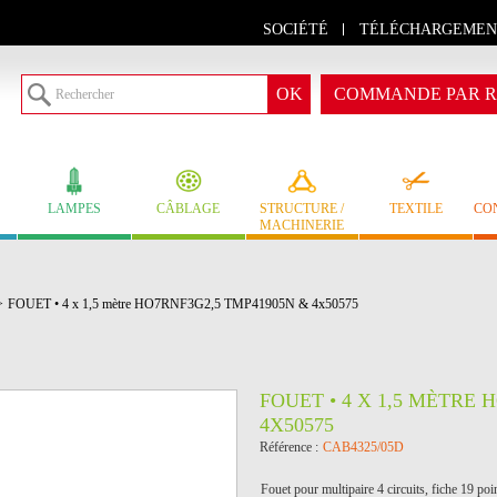
SOCIÉTÉ
TÉLÉCHARGEMEN
COMMANDE PAR R
LAMPES
CÂBLAGE
STRUCTURE /
TEXTILE
CO
MACHINERIE
>
FOUET • 4 x 1,5 mètre HO7RNF3G2,5 TMP41905N & 4x50575
FOUET • 4 X 1,5 MÈTRE 
4X50575
Référence :
CAB4325/05D
Fouet pour multipaire 4 circuits, fiche 19 po