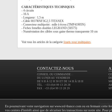
CARACTÉRISTIQUES TECHNIQUES
- 4 circuits
- 16 A
- Longueur : 1,5 m
- Câble HO7RNF3G2,5 TITANEX
- Connecteur multipoint : mâle à écrou (TMP41905N)
- Fiches femelles doubles LEGRAND (50575)
- Numérotation des câbles sous gaine thermo transparente 10 cm
Voir tous les articles de la catégorie
fouets pour multipaires
CONTACTEZ-NOUS
A
CONSEIL OU COMMANDE :
C
DU LUNDI AU VENDREDI
DE
DE 9 H À 12 H 30 ET DE 14 H À 18 H
M
TÉL. : +33 (0)4 99 13 28 28
AI
FAX : +33 (0)4 99 13 28 29
SI
paiement s
En poursuivant votre navigation sur www.esl-france.com ou en fermant cette fenê
vos centres d'intérêt ainsi que de sécuriser les transactions sur notre site. Pour 