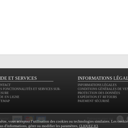
IDE ET SERVICES
INFORMATIONS LÉGA
ONTACT
INFORMATIONS LÉGALES
S FONCTIONNALITÉS ET SERVICES SUR-
CONDITIONS GÉNÉRALES DE VE
ESURE
PROTECTION DES DONNÉES
DE EN LIGNE
EXPÉDITION ET RETOURS
TEMAP
PAIEMENT SÉCURISÉ
écurisé
retrouvez nous sur
tre, vous acceptez l’utilisation des cookies ou technologies similaires. Les cookie
plus d'informations, gérer ou modifier les paramètres,
.
CLIQUEZ ICI