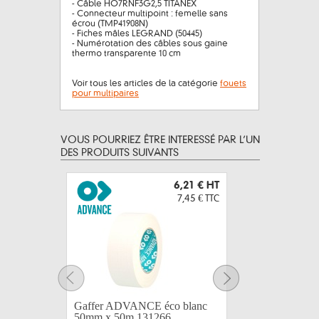
- Câble HO7RNF3G2,5 TITANEX
- Connecteur multipoint : femelle sans
écrou (TMP41908N)
- Fiches mâles LEGRAND (50445)
- Numérotation des câbles sous gaine
thermo transparente 10 cm
Voir tous les articles de la catégorie
fouets
pour multipaires
VOUS POURRIEZ ÊTRE INTERESSÉ PAR L’UN
DES PRODUITS SUIVANTS
6,21 €
HT
7,45 €
TTC
Gaffer ADVANCE éco blanc
Gaffer A
50mm x 50m 131266
50mm x 5