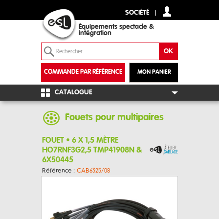
SOCIÉTÉ
Équipements spectacle &
intégration
COMMANDE PAR RÉFÉRENCE
MON PANIER
+
CATALOGUE
Fouets pour multipaires
FOUET • 6 X 1,5 MÈTRE
HO7RNF3G2,5 TMP41908N &
6X50445
Référence :
CAB6325/08