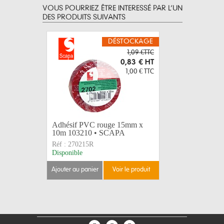
VOUS POURRIEZ ÊTRE INTERESSÉ PAR L’UN
DES PRODUITS SUIVANTS
DÉSTOCKAGE
1,09 €TTC
0,83 €
HT
1,00 €
TTC
Adhésif PVC rouge 15mm x
LEGRAND
10m 103210 • SCAPA
caoutchou
Réf :
270215R
Réf :
5044
Disponible
Disponible
ajouter au panier
voir le produit
ajouter au 