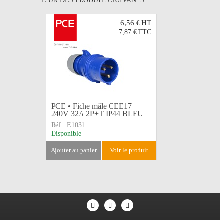
L’UN DES PRODUITS SUIVANTS
6,56 €
HT
7,87 €
TTC
PCE • Fiche mâle CEE17
PCE • Pro
240V 32A 2P+T IP44 BLEU
CEE17 24
Réf :
E1031
Réf :
E103
Disponible
Disponible
ajouter au panier
voir le produit
ajouter au 